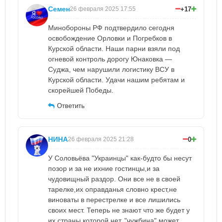
Семен
+17
26 февраля 2025 17:55
Минобороны РФ подтвердило сегодня
освобождение Орловки и Погребков в
Курской области. Наши парни взяли под
огневой контроль дорогу Юнаковка —
Суджа, чем нарушили логистику ВСУ в
Курской области. Удачи нашим ребятам и
скорейшей Победы.
Ответить
НИНА
0
26 февраля 2025 21:28
У Соловьёва "Украинцы" как-будто бы несут
позор и за не ихние гостинцы,и за
чудовищный раздор. Они все не в своей
тарелке,их оправданья словно крест,не
виноваты в перестрелке и все лишились
своих мест. Теперь не знают что же будет у
их страны которой нет, "чужбина" может